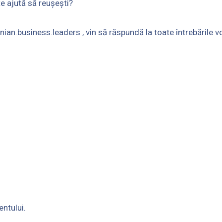
e ajută să reușești?
an.business.leaders , vin să răspundă la toate întrebările vo
entului.