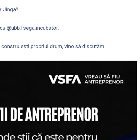
 Jinga’’!
 cu @ubb.fsega.incubator.
i construiești propriul drum, vino să discutăm!