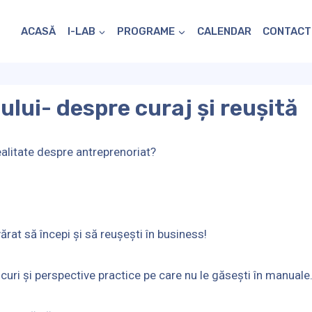
ACASĂ
I-LAB
PROGRAME
CALENDAR
CONTACT
lui- despre curaj și reușită
ealitate despre antreprenoriat?
at să începi și să reușești în business!
 riscuri și perspective practice pe care nu le găsești în manual