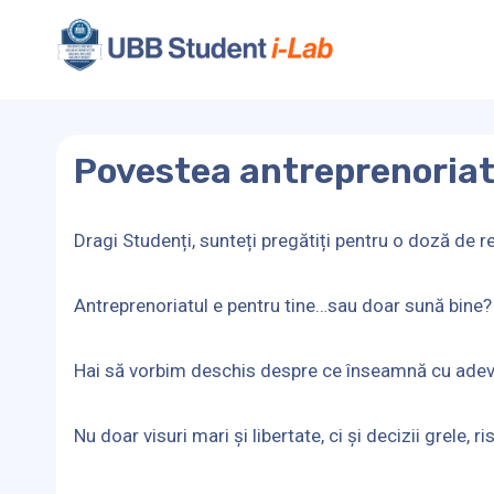
Skip
to
content
Povestea antreprenoriatu
Dragi Studenți, sunteți pregătiți pentru o doză de r
Antreprenoriatul e pentru tine…sau doar sună bine?
Hai să vorbim deschis despre ce înseamnă cu adevăr
Nu doar visuri mari și libertate, ci și decizii grele,