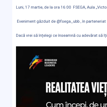
Luni, 17 martie, de la ora 16:00 FSEGA, Aula ,,Victor
Eveniment găzduit de @fsega_ubb , în parteneriat
Dacă vrei să înțelegi ce înseamnă cu adevărat să îț