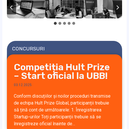
CONCURSURI
Competiția Hult Prize
– Start oficial la UBB!
03.12.2025
Conform discuțiilor și noilor proceduri transmise
de echipa Hult Prize Global, participanții trebuie
să țină cont de următoarele: 1. Înregistrarea
Startup-urilor Toți participanții trebuie să se
înregistreze oficial înainte de…