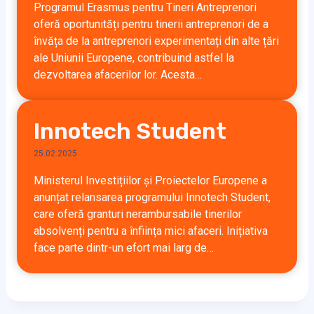
Programul Erasmus pentru Tineri Antreprenori
oferă oportunități pentru tinerii antreprenori de a
învăța de la antreprenori experimentați din alte țări
ale Uniunii Europene, contribuind astfel la
dezvoltarea afacerilor lor. Acesta…
Innotech Student
25.02.2025
Ministerul Investițiilor și Proiectelor Europene a
anunțat relansarea programului Innotech Student,
care oferă granturi nerambursabile tinerilor
absolvenți pentru a înființa mici afaceri. Inițiativa
face parte dintr-un efort mai larg de…