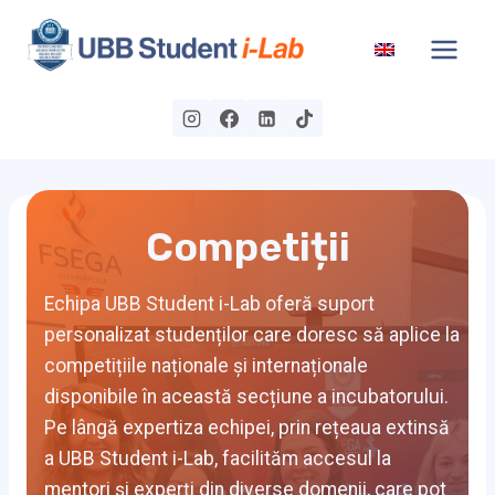
Skip
to
content
Competiții
Echipa UBB Student i-Lab oferă suport
personalizat studenților care doresc să aplice la
competițiile naționale și internaționale
disponibile în această secțiune a incubatorului.
Pe lângă expertiza echipei, prin rețeaua extinsă
a UBB Student i-Lab, facilităm accesul la
mentori și experți din diverse domenii, care pot