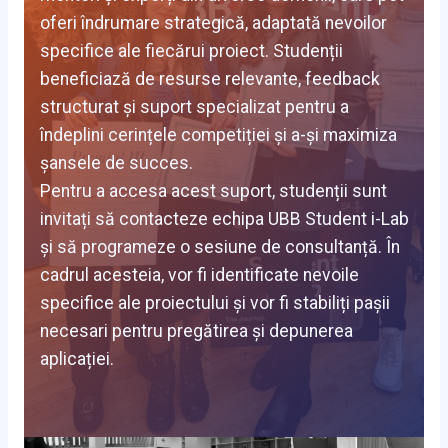
oferi îndrumare strategică, adaptată nevoilor
specifice ale fiecărui proiect. Studenții
beneficiază de resurse relevante, feedback
structurat și suport specializat pentru a
îndeplini cerințele competiției și a-și maximiza
șansele de succes.
Pentru a accesa acest suport, studenții sunt
invitați să contacteze echipa UBB Student i-Lab
și să programeze o sesiune de consultanță. În
cadrul acesteia, vor fi identificate nevoile
specifice ale proiectului și vor fi stabiliți pașii
necesari pentru pregătirea și depunerea
aplicației.